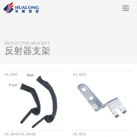
Toggl
navig
REFLECTOR BRACKET
反射器支架
HL-B06
HL-B05
HL-B04A HL-B04B
HL-B03