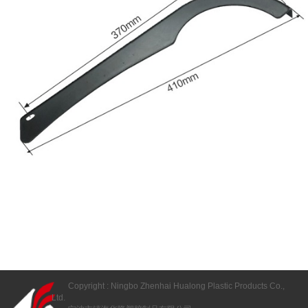
Copyright : Ningbo Zhenhai Hualong Plastic Products Co.,
Ltd.