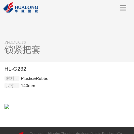
Toggl
navig
PRODUCTS
锁紧把套
HL-G232
材料 :
Plastic&Rubber
尺寸 :
140mm
Copyright : Ningbo Zhenhai Hualong Plastic Products Co.,