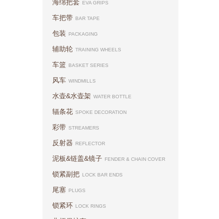
海绵把套
EVA GRIPS
车把带
BAR TAPE
包装
PACKAGING
辅助轮
TRAINING WHEELS
车篮
BASKET SERIES
风车
WINDMILLS
水壶&水壶架
WATER BOTTLE
辐条花
SPOKE DECORATION
彩带
STREAMERS
反射器
REFLECTOR
泥板&链盖&镜子
FENDER & CHAIN COVER
锁紧副把
LOCK BAR ENDS
尾塞
PLUGS
锁紧环
LOCK RINGS