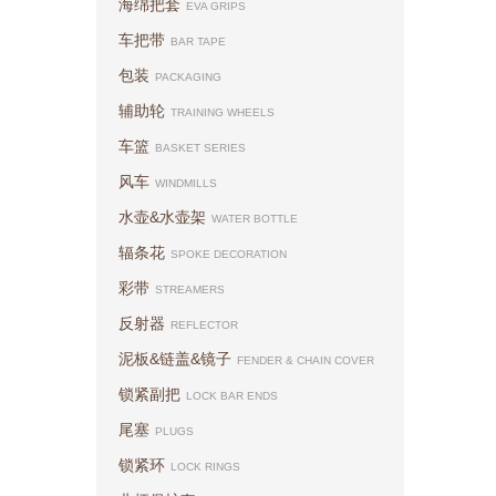
海绵把套
EVA GRIPS
车把带
BAR TAPE
包装
PACKAGING
辅助轮
TRAINING WHEELS
车篮
BASKET SERIES
风车
WINDMILLS
水壶&水壶架
WATER BOTTLE
辐条花
SPOKE DECORATION
彩带
STREAMERS
反射器
REFLECTOR
泥板&链盖&镜子
FENDER & CHAIN COVER
锁紧副把
LOCK BAR ENDS
尾塞
PLUGS
锁紧环
LOCK RINGS