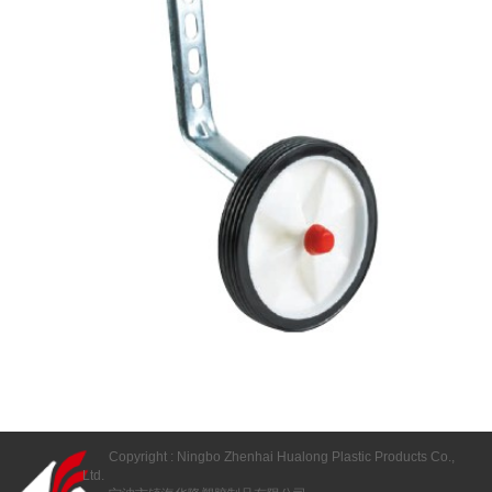
Copyright : Ningbo Zhenhai Hualong Plastic Products Co.,
Ltd.