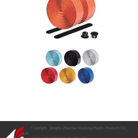
Copyright : Ningbo Zhenhai Hualong Plastic Products Co.,
Ltd.