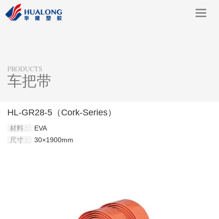
Toggl
navig
PRODUCTS
车把带
HL-GR28-5（Cork-Series）
材料 :
EVA
尺寸 :
30×1900mm