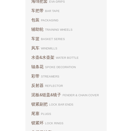
海绵把套
EVA GRIPS
车把带
BAR TAPE
包装
PACKAGING
辅助轮
TRAINING WHEELS
车篮
BASKET SERIES
风车
WINDMILLS
水壶&水壶架
WATER BOTTLE
辐条花
SPOKE DECORATION
彩带
STREAMERS
反射器
REFLECTOR
泥板&链盖&镜子
FENDER & CHAIN COVER
锁紧副把
LOCK BAR ENDS
尾塞
PLUGS
锁紧环
LOCK RINGS