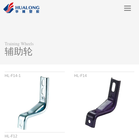
Toggl
navig
Training Wheels
辅助轮
HL-F14-1
HL-F14
HL-F12