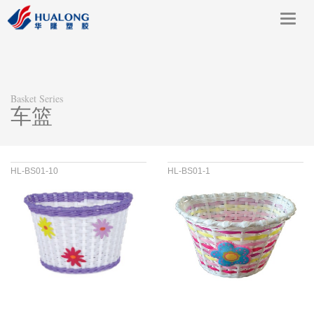
Toggl
navig
Basket Series
车篮
HL-BS01-10
HL-BS01-1