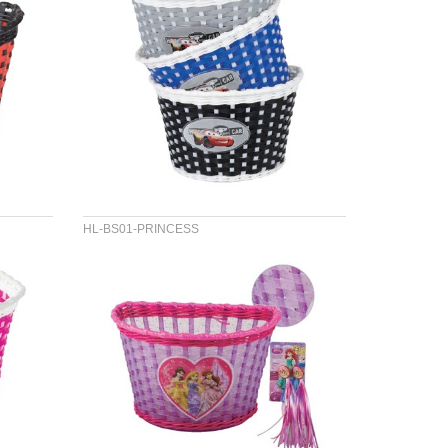
HL-BS01-PRINCESS
材料 :PP&PVC
尺寸 :