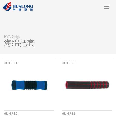
Toggl
navig
EVA Grips
海绵把套
HL-GR21
HL-GR20
HL-GR19
HL-GR18