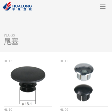
Toggl
navig
PLUGS
尾塞
HL-12
HL-11
HL-10
HL-09